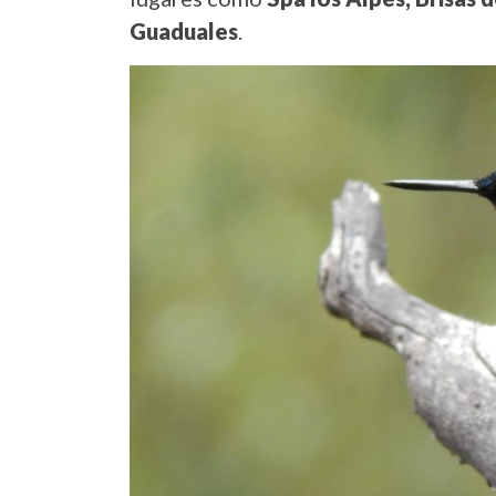
Guaduales
.