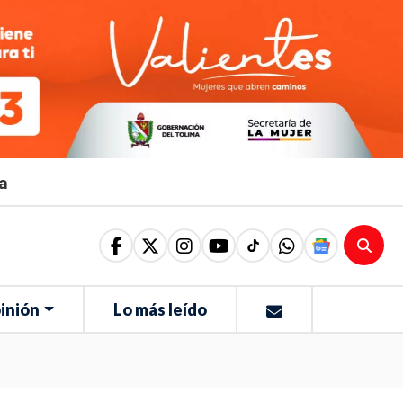
ma
inión
Lo más leído