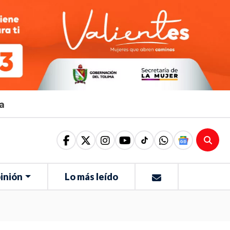
ma
inión
Lo más leído