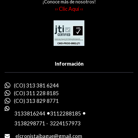
¡Conoce más de nosotros!
›› Clic Aquí ‹‹
Información
(CO) 313 381 6244
(CO) 311 228 8185
(CO) 313 829 8771
3133816244
-
3112288185
-
3138298771
-
3224157973
elcronistaibague@gmail.com