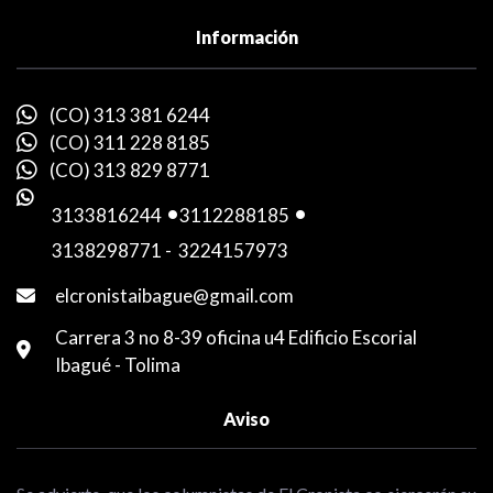
Información
(CO) 313 381 6244
(CO) 311 228 8185
(CO) 313 829 8771
3133816244
-
3112288185
-
3138298771
-
3224157973
elcronistaibague@gmail.com
Carrera 3 no 8-39 oficina u4 Edificio Escorial
Ibagué - Tolima
Aviso