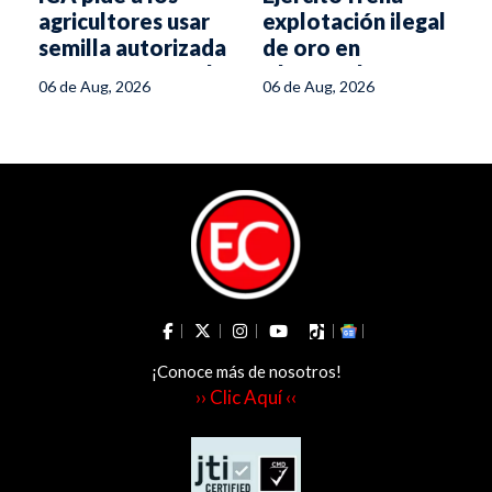
agricultores usar
explotación ilegal
semilla autorizada
de oro en
para enfrentar el
Chaparral
06 de Aug, 2026
06 de Aug, 2026
fenómeno de El
Niño
¡Conoce más de nosotros!
›› Clic Aquí ‹‹