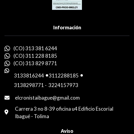
Información
(CO) 313 381 6244
(CO) 311 228 8185
(CO) 313 829 8771
3133816244
-
3112288185
-
3138298771
-
3224157973
elcronistaibague@gmail.com
Carrera 3 no 8-39 oficina u4 Edificio Escorial
Ibagué - Tolima
Aviso