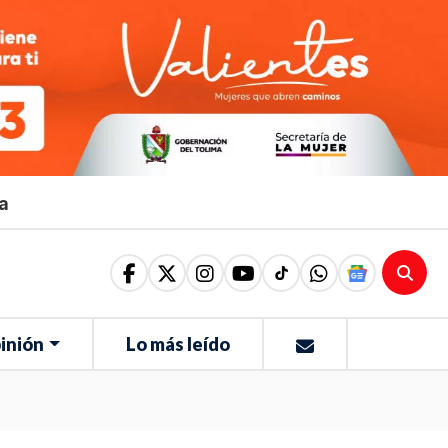
ma
inión
Lo más leído