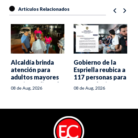
Artículos Relacionados
Alcaldía brinda
Gobierno de la
atención para
Espriella reubica a
y
adultos mayores
117 personas para
tras incendio en la
frenar el crimen
l
08 de Aug, 2026
08 de Aug, 2026
avenida Ambalá
desde las cárceles