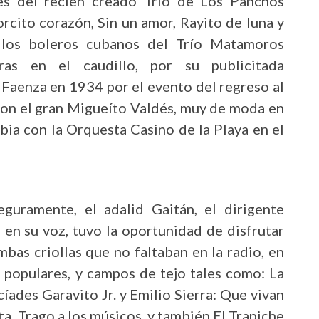
es del recién creado Trío de Los Panchos
cito corazón, Sin un amor, Rayito de luna y
los boleros cubanos del Trío Matamoros
ras en el caudillo, por su publicitada
 Faenza en 1934 por el evento del regreso al
 con el gran Migueíto Valdés, muy de moda en
bia con la Orquesta Casino de la Playa en el
guramente, el adalid Gaitán, el dirigente
 en su voz, tuvo la oportunidad de disfrutar
mbas criollas que no faltaban en la radio, en
s populares, y campos de tejo tales como: La
íades Garavito Jr. y Emilio Sierra: Que vivan
ta, Trago a los músicos, y también El Trapiche