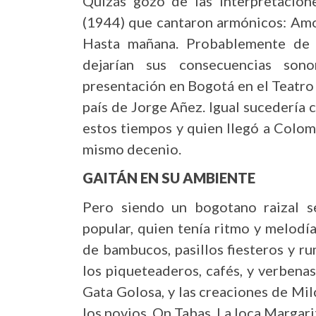
Quizás gozó de las interpretacion
(1944) que cantaron armónicos: Amor
Hasta mañana. Probablemente de 
dejarían sus consecuencias sono
presentación en Bogotá en el Teatro
país de Jorge Añez. Igual sucedería
estos tiempos y quien llegó a Colom
mismo decenio.
GAITÁN EN SU AMBIENTE
Pero siendo un bogotano raizal se
popular, quien tenía ritmo y melodía
de bambucos, pasillos fiesteros y ru
los piqueteaderos, cafés, y verbena
Gata Golosa, y las creaciones de Milc
los novios, On Tabas, La loca Margari