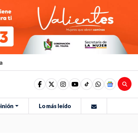
ma
inión
Lo más leído