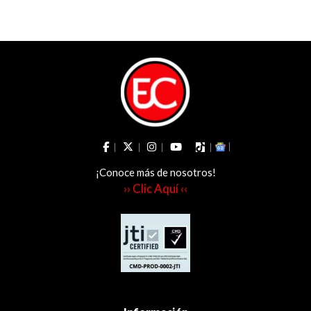
fenómeno de El
cobrador en
Niño
Ibagué
¡Conoce más de nosotros!
›› Clic Aquí ‹‹