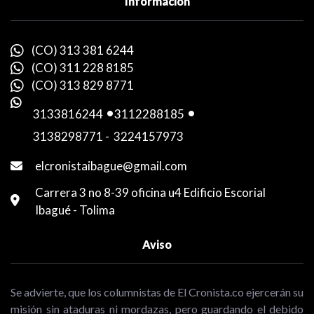
Información
(CO) 313 381 6244
(CO) 311 228 8185
(CO) 313 829 8771
3133816244
-
3112288185
-
3138298771
-
3224157973
elcronistaibague@gmail.com
Carrera 3 no 8-39 oficina u4 Edificio Escorial
Ibagué - Tolima
Aviso
Se advierte, que los columnistas de El Cronista.co ejercerán su
misión sin ataduras ni mordazas, pero guardando el debido